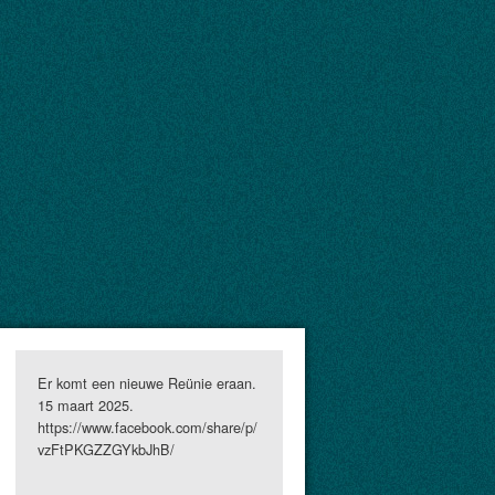
Er komt een nieuwe Reünie eraan.
15 maart 2025.
https://www.facebook.com/share/p/
vzFtPKGZZGYkbJhB/