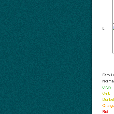
5.
Farb-L
Norma
Grün
Gelb
Dunkel
Orang
Rot