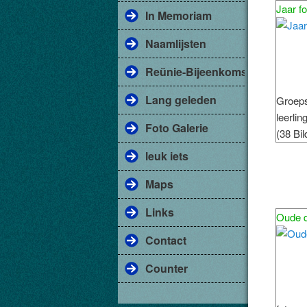
Jaar f
In Memoriam
Naamlijsten
Reünie-Bijeenkomst
Lang geleden
Groeps
leerlin
Foto Galerie
(38 Bil
leuk iets
Maps
Links
Oude 
Contact
Counter