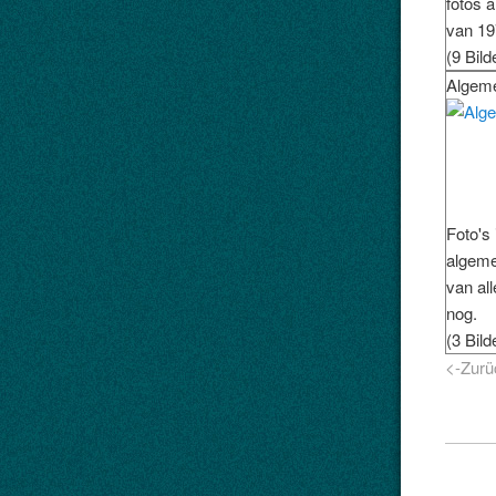
fotos 
van 19
(9 Bild
Algem
Foto's 
algeme
van al
nog.
(3 Bild
<-Zurü