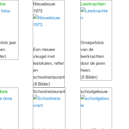
otos
NIeuwbouw
Leerkrachten
1973
foto jaar
Groepsfotos
gen.
Een nieuwe
van de
der)
vleugel met
leerkrachten
leslokalen, refter
door de jaren
en
heen.
schoolrestaurant
(5 Bilder)
(8 Bilder)
doos
Schoolrestaurant
schoolgebouw