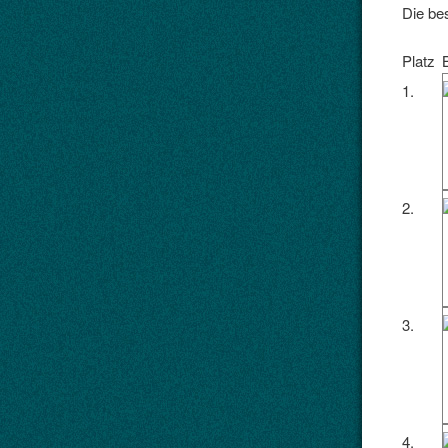
Die be
Platz
B
1.
2.
3.
4.