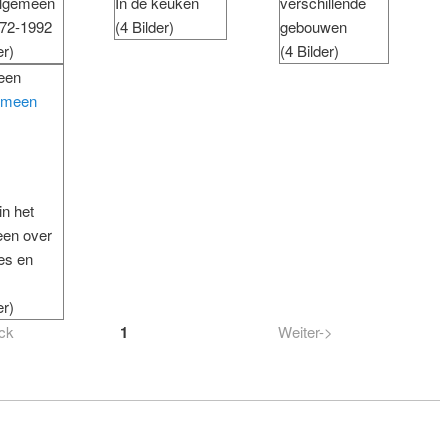
algemeen
In de keuken
verschillende
72-1992
(4 Bilder)
gebouwen
er)
(4 Bilder)
een
in het
en over
les en
er)
ck
1
Weiter->